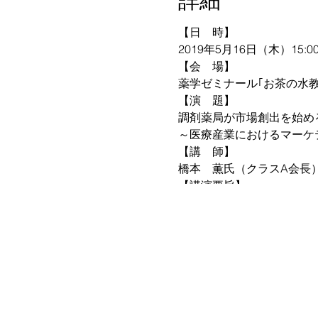
詳細
【日 時】
2019年5月16日（木）15:00
【会 場】
薬学ゼミナール｢お茶の水教
【演 題】
調剤薬局が市場創出を始め
～医療産業におけるマーケ
【講 師】
橋本 薫氏（クラスA会長
【講演要旨】
ハーゲンダッツ・カールス
ガーラ湯沢・JR西日本の
るなど独特の視点で物事を捉
解決のプロデュースを行っ
課題解決に最も重要なもの
年の日薬学術大会で特別講
＊参加費：会員(無料)、非会