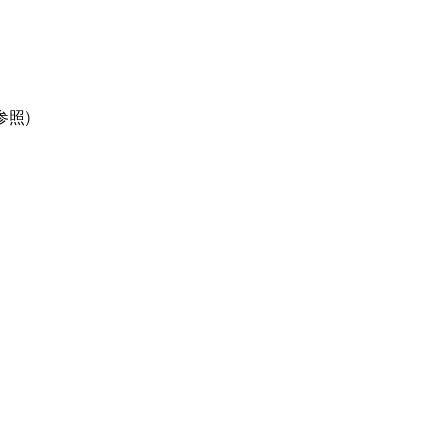
照)
ステム構築、JR東日本の
 プロデュースなどを手がけ
局が加盟、保険薬局に 課題
の行動しか ないと語る。今