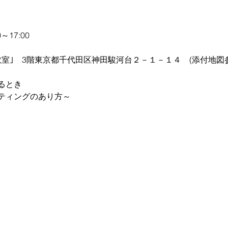
～17:00
室｣ 3階東京都千代田区神田駿河台２－１－１４ (添付地図参
るとき
ティングのあり方～
）
バーグ・ニューズウイークのブランド構築、 サブウエイのFCシ
 大阪駅ギャレ大阪、昭和大学病院・順天堂医院の緑化プログラム
える橋本氏、 現在「classA」を主宰し全国約5500以上の薬
ている。
の 一つは「行動する」こと。未来をより良くしていくには自ら
演が予定されている。
員：当日参加(3,000円)、学生：無料