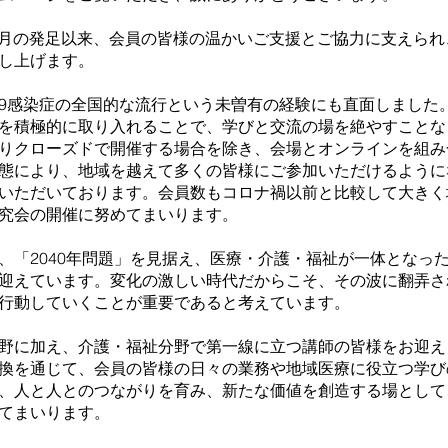
）年6月の発足以来、会員の皆様の温かいご支援とご協力に支えら
し上げます。
D-19感染症の全国的な流行という未曽有の経験にも直面しまし
を積極的に取り入れることで、学びと交流の場を絶やすことな
りクローズドで開催する場合を除き、会場とオンラインを組み
態により、地域を越えて多くの皆様にご参加いただけるように
いただいております。会員数もコロナ禍以前と比較して大きく
究会の開催に努めてまいります。
、「2040年問題」を見据え、医療・介護・福祉が一体となっ
迎えています。変化の激しい時代だからこそ、その波に翻弄さ
行動していくことが重要であると考えています。
野に加え、介護・福祉分野で第一線に立つ講師の皆様をお迎え
換を通じて、会員の皆様の日々の業務や地域医療に役立つ学び
、人と人とのつながりを育み、新たな価値を創造する場として
てまいります。